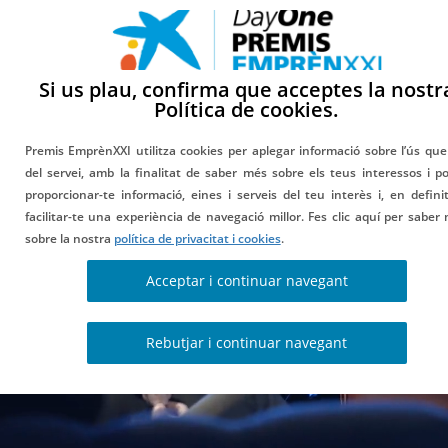
Si us plau, confirma que acceptes la nostr
DAYONE
Política de cookies.
ALUMNIXXI
Premis EmprènXXI utilitza cookies per aplegar informació sobre l’ús que
del servei, amb la finalitat de saber més sobre els teus interessos i p
Una comunitat plena d'oportunitats.
proporcionar-te informació, eines i serveis del teu interès i, en definit
facilitar-te una experiència de navegació millor. Fes clic aquí per saber
sobre la nostra
política de privacitat i cookies
.
Acceptar i continuar navegant
Rebutjar i continuar navegant